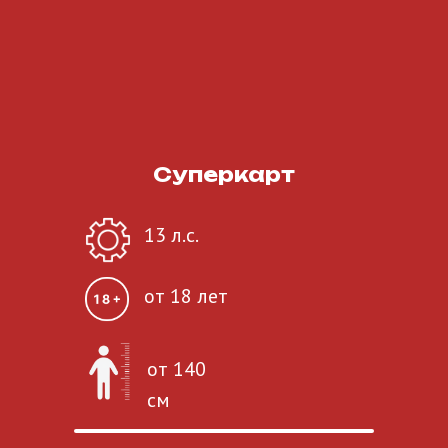
Суперкарт
13 л.с.
от 18 лет
от 140
см