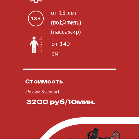
от 18 лет
от 10 лет
(водитель)
(пассажир)
от 140
см
Стоимость
Режим Standart
3200 руб/10мин.