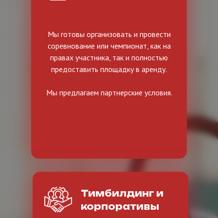
Мы готовы организовать и провести
соревнование или чемпионат, как на
правах участника, так и полностью
предоставить площадку в аренду.
Мы предлагаем партнерские условия.
Тимбилдинг и
корпоративы