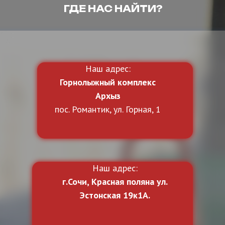
ГДЕ НАС НАЙТИ?
Наш адрес:
Горнолыжный комплекс
Архыз
пос. Романтик, ул. Горная, 1
Наш адрес:
г.Сочи, Красная поляна ул.
Эстонская 19к1А.